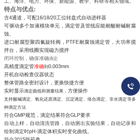
工、海洋、电力、环保、新能源、教学、科研等相关领域。
特点与优点
:
含
4通道，可配16/18/20工位转盘式自动进样器
可驱动
多
个
加液模块单元，滴定管及管线应能耐酸耐碱耐腐
蚀。
进口
耐腐型聚四氟旋转
阀，
PTFE耐腐蚀
滴定管，大功率搅
拌台，采用线圈实现磁力搅拌
闭环控制，确保准确
滴定
高精度滴定管
准确
0.00
3
mm
到
开机自动检查仪器状态
整体管路全密封设计，更换快捷方便
实时
显示
方便操作
滴定曲线和测量结果，
支持酸碱滴定、氧化还原滴定、沉淀滴定、络合滴定、非水滴定等多
种滴定方法
符合
GMP规范，滴定结果符合GLP要求
自动上样，自动清洗管路，自动测出实验结果，自动记录和
绘制滴定时
pH-滴定体积实时变化曲线。
符合
2015版药典