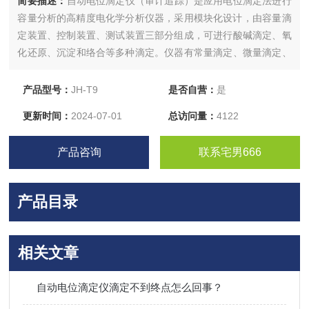
简要描述：
自动电位滴定仪（审计追踪）是应用电位滴定法进行
容量分析的高精度电化学分析仪器，采用模块化设计，由容量滴
定装置、控制装置、测试装置三部分组成，可进行酸碱滴定、氧
化还原、沉淀和络合等多种滴定。仪器有常量滴定、微量滴定、
终点设置滴定、体积设置滴定及模式滴定等功能，用户也可根据
实际需求自行建滴定方法。
产品型号：
JH-T9
是否自营：
是
更新时间：
2024-07-01
总访问量：
4122
产品咨询
联系宅男666
产品目录
相关文章
自动电位滴定仪滴定不到终点怎么回事？